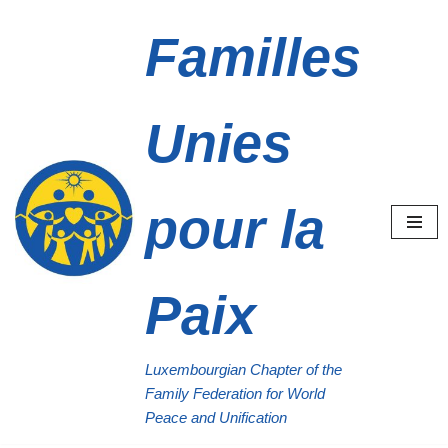
Familles
Aller
au
contenu
Unies
pour la
Paix
Luxembourgian Chapter of the
Family Federation for World
Peace and Unification