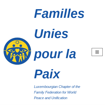
Familles
Aller
au
contenu
Unies
pour la
Paix
Luxembourgian Chapter of the
Family Federation for World
Peace and Unification